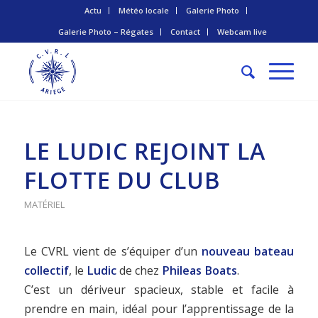
Actu
Météo locale
Galerie Photo
Galerie Photo – Régates
Contact
Webcam live
LE LUDIC REJOINT LA
FLOTTE DU CLUB
MATÉRIEL
Le CVRL vient de s’équiper d’un
nouveau bateau
collectif
, le
Ludic
de chez
Phileas Boats
.
C’est un dériveur spacieux, stable et facile à
prendre en main, idéal pour l’apprentissage de la