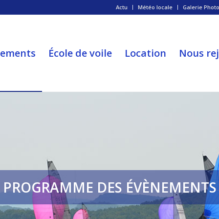
Actu
Météo locale
Galerie Phot
nements
École de voile
Location
Nous re
PROGRAMME DES ÉVÈNEMENTS