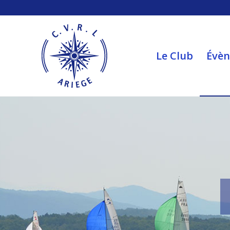
Le Club
Évè