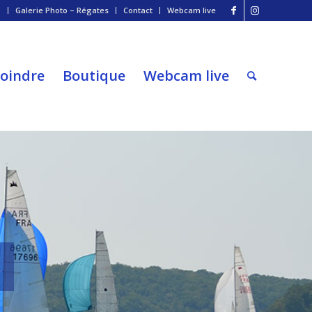
o
Galerie Photo – Régates
Contact
Webcam live
joindre
Boutique
Webcam live