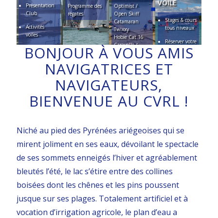
VOILE
Présentation
Programme des
Optimist /
Club
régates
Open Skiff
Stages & cours
Catamaran
Activités
tous niveaux
Twixxy
voiles
Hobie Cat 16
Réserver votre
Caravelle /
BONJOUR À VOUS AMIS
Activités
stage de voile
Trident / Ludic
pêche
RS Feva
NAVIGATRICES ET
Canoë-kayak
Voilerie
Pédalo
associative
NAVIGATEURS,
Paddle
Travaux Club
Barque à rames
BIENVENUE AU CVRL !
House
/ électrique
Relations
presse
Niché au pied des Pyrénées ariégeoises qui se
mirent joliment en ses eaux, dévoilant le spectacle
de ses sommets enneigés l’hiver et agréablement
bleutés l’été, le lac s’étire entre des collines
boisées dont les chênes et les pins poussent
jusque sur ses plages. Totalement artificiel et à
vocation d’irrigation agricole, le plan d’eau a