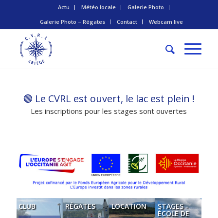
Actu
Météo locale
Galerie Photo
Galerie Photo – Régates
Contact
Webcam live
🟢 Le CVRL est ouvert, le lac est plein !
Les inscriptions pour les stages sont ouvertes
CLUB
RÉGATES
LOCATION
STAGES -
ÉCOLE DE