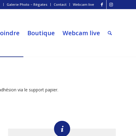
o
Galerie Photo – Régates
Contact
Webcam live
joindre
Boutique
Webcam live
dhésion via le support papier.