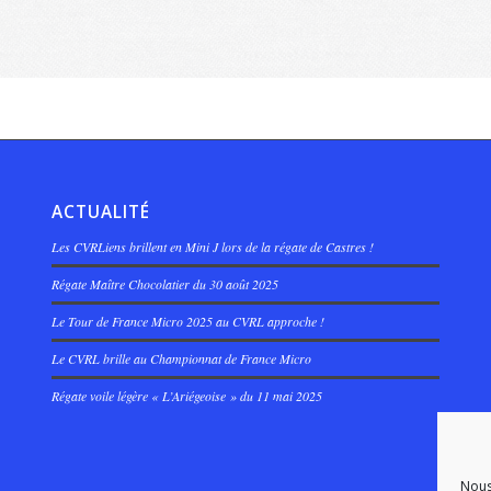
ACTUALITÉ
Les CVRLiens brillent en Mini J lors de la régate de Castres !
Régate Maître Chocolatier du 30 août 2025
Le Tour de France Micro 2025 au CVRL approche !
Le CVRL brille au Championnat de France Micro
Régate voile légère « L’Ariégeoise » du 11 mai 2025
Nous