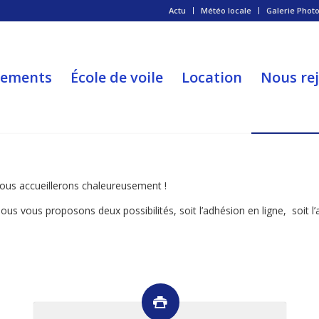
Actu
Météo locale
Galerie Phot
nements
École de voile
Location
Nous re
ous accueillerons chaleureusement !
s vous proposons deux possibilités, soit l’adhésion en ligne, soit l’a