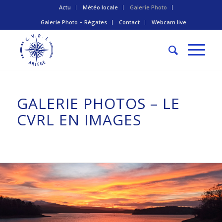
Actu
Météo locale
Galerie Photo
Galerie Photo – Régates
Contact
Webcam live
GALERIE PHOTOS – LE
CVRL EN IMAGES