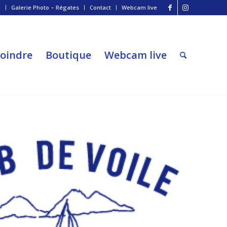
o
Galerie Photo – Régates
Contact
Webcam live
joindre
Boutique
Webcam live