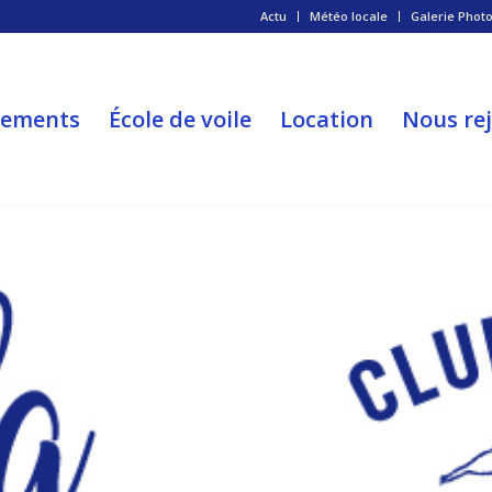
Actu
Météo locale
Galerie Phot
nements
École de voile
Location
Nous re