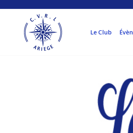
Le Club
Évè