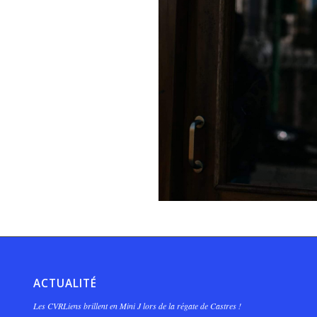
ACTUALITÉ
Les CVRLiens brillent en Mini J lors de la régate de Castres !